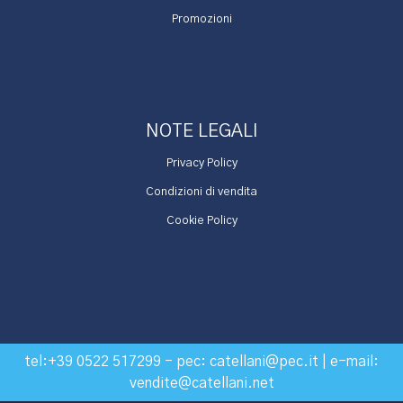
Promozioni
NOTE LEGALI
Privacy Policy
Condizioni di vendita
Cookie Policy
tel:
+39 0522 517299
- pec:
catellani@pec.it
| e-mail:
vendite@catellani.net