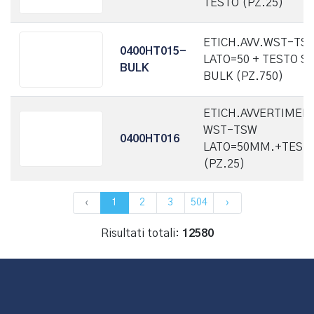
TESTO (PZ.25)
ETICH.AVV.WST-TS
0400HT015-
LATO=50 + TESTO S
BULK
BULK (PZ.750)
ETICH.AVVERTIMEN
WST-TSW
0400HT016
LATO=50MM.+TEST
(PZ.25)
‹
1
2
3
504
›
Risultati totali:
12580