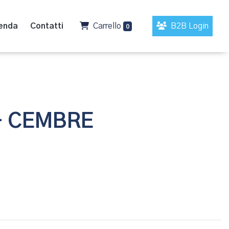
enda
Contatti
Carrello
B2B Login
0
- CEMBRE