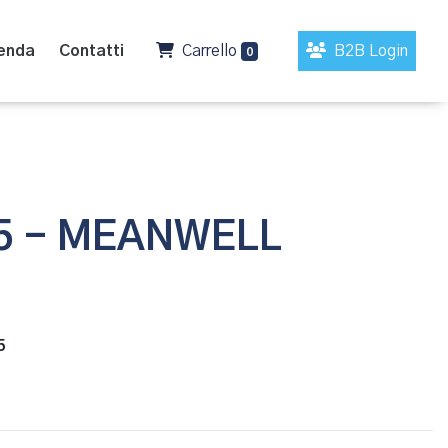
enda
Contatti
Carrello
B2B Login
0
5 - MEANWELL
5