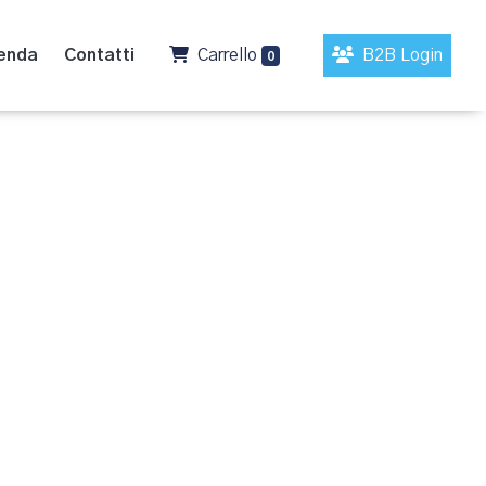
enda
Contatti
Carrello
B2B Login
0