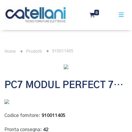
0
910011405
Home
Prodotti
PC7 MODUL PERFECT 70 MODULO LED LUCE FISSA AMBRA 24 VAC/DC
Codice fornitore:
910011405
Pronta consegna:
42