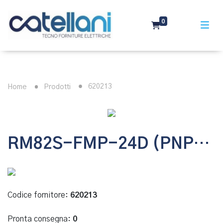
0
620213
Home
Prodotti
RM82S-FMP-24D (PNP) - RELE' INTERFACCIA 2 CONT. CONN.FLAT
Codice fornitore:
620213
Pronta consegna:
0