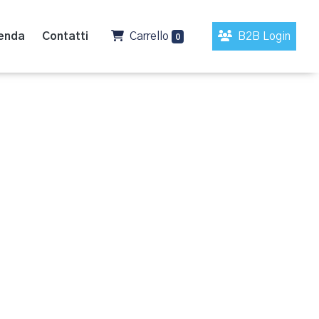
enda
Contatti
Carrello
B2B Login
0