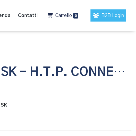
enda
Contatti
Carrello
B2B Login
0
12FB5000-SK - H.T.P. CONNETTORI
-SK