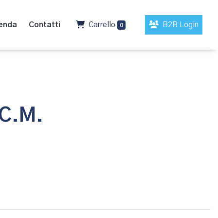
enda
Contatti
Carrello
B2B Login
0
 C.M.