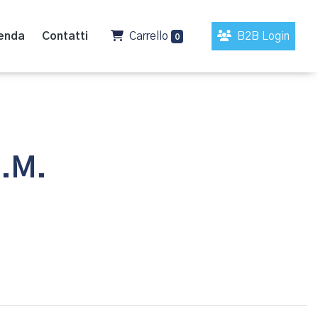
enda
Contatti
Carrello
B2B Login
0
C.M.