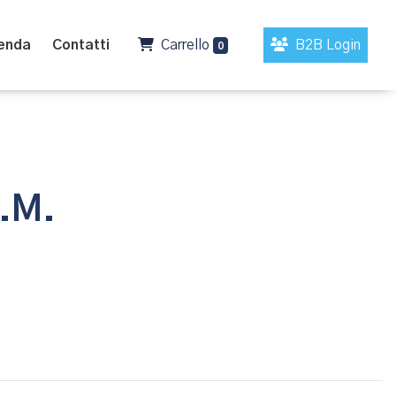
enda
Contatti
Carrello
B2B Login
0
C.M.