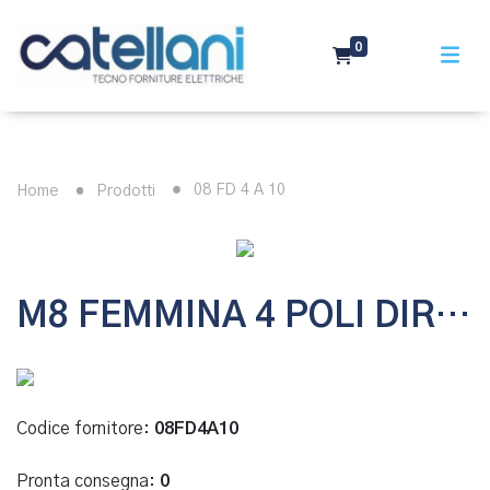
0
08 FD 4 A 10
Home
Prodotti
M8 FEMMINA 4 POLI DIRITTO CAVO PVC 4X0,25 L= 10 MT
Codice fornitore:
08FD4A10
Pronta consegna:
0