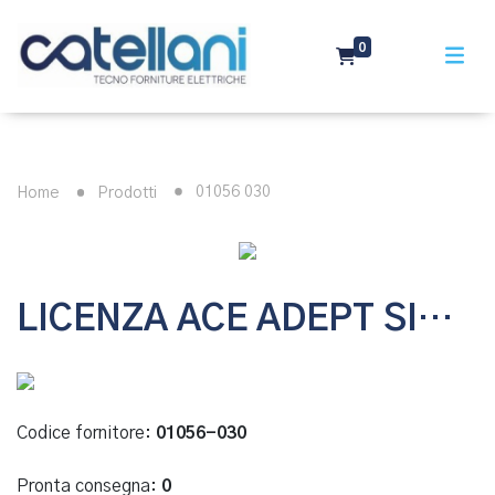
0
01056 030
Home
Prodotti
LICENZA ACE ADEPT SIGHT 3.0 VISION SOFTWARE
Codice fornitore:
01056-030
Pronta consegna:
0