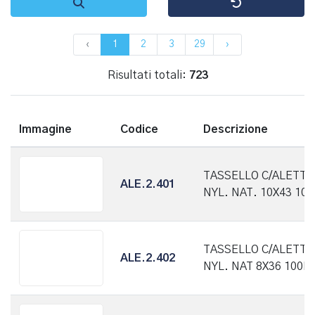
‹
1
2
3
29
›
Risultati totali:
723
Immagine
Codice
Descrizione
TASSELLO C/ALETTE
ALE.2.401
NYL. NAT. 10X43 10
TASSELLO C/ALETTE
ALE.2.402
NYL. NAT 8X36 100P