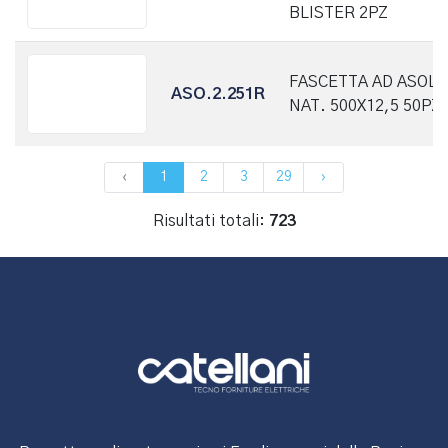
BLISTER 2PZ
FASCETTA AD ASOLA
ASO.2.251R
NAT. 500X12,5 50PZ
‹
1
2
3
29
›
Risultati totali:
723