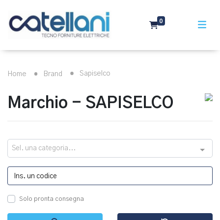
0
Sapiselco
Home
Brand
Marchio - SAPISELCO
Sel. una categoria...
Solo pronta consegna