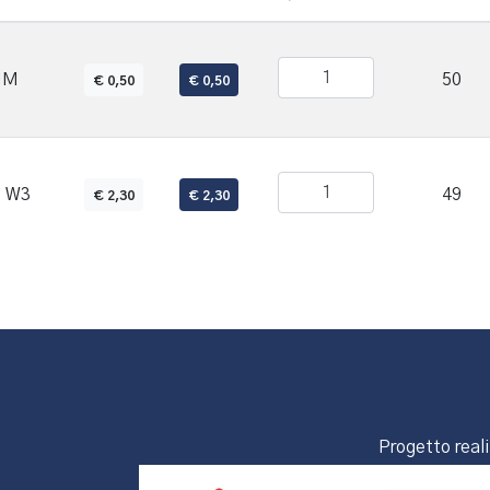
MM
50
€ 0,50
€ 0,50
I W3
49
€ 2,30
€ 2,30
Progetto real