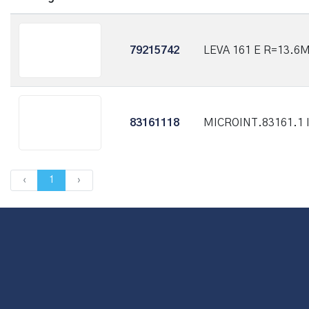
79215742
LEVA 161 E R=13.6
83161118
MICROINT.83161.1 
‹
1
›