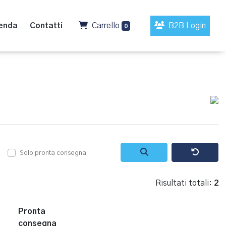
enda
Contatti
Carrello
B2B Login
0
Solo pronta consegna
Risultati totali:
2
Pronta
consegna