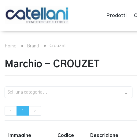
Prodotti
C
Crouzet
Home
Brand
Marchio - CROUZET
Sel. una categoria...
‹
1
›
Immagine
Codice
Descrizione